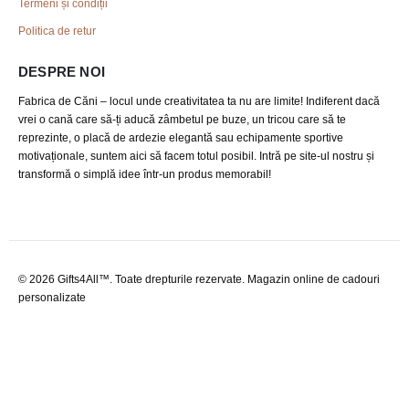
Termeni și condiții
Politica de retur
DESPRE NOI
Fabrica de Căni – locul unde creativitatea ta nu are limite! Indiferent dacă
vrei o cană care să-ți aducă zâmbetul pe buze, un tricou care să te
reprezinte, o placă de ardezie elegantă sau echipamente sportive
motivaționale, suntem aici să facem totul posibil. Intră pe site-ul nostru și
transformă o simplă idee într-un produs memorabil!
© 2026 Gifts4All™. Toate drepturile rezervate. Magazin online de cadouri
personalizate