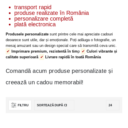
Cos
transport rapid
Contul meu
produse realizate în România
personalizare completă
Despre noi
plată electronica
Magazin
Produsele personalizate
sunt printre cele mai apreciate cadouri
deoarece sunt utile, dar și emoționale. Poți adăuga o fotografie, un
LEGAL
mesaj amuzant sau un design special care să transmită ceva unic.
Metode de plată
✔
Imprimare premium, rezistentă în tim
p
✔
Culori vibrante și
calitate superioară
✔
Livrare rapidă în toată România
Politica de confidențialitate
Termeni și condiții
Comandă acum produse personalizate și
Politica de retur
creează un cadou memorabil!
DESPRE NOI
Fabrica de Căni – locul unde creativitatea ta nu are limite! Indiferent dacă
vrei o cană care să-ți aducă zâmbetul pe buze, un tricou care să te
FILTRU
reprezinte, o placă de ardezie elegantă sau echipamente sportive
motivaționale, suntem aici să facem totul posibil. Intră pe site-ul nostru și
transformă o simplă idee într-un produs memorabil!