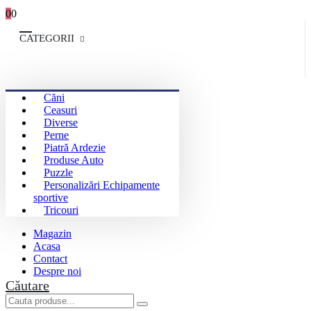
0
0
CATEGORII
Căni
Ceasuri
Diverse
Perne
Piatră Ardezie
Produse Auto
Puzzle
Personalizări Echipamente
sportive
Tricouri
Magazin
Acasa
Contact
Despre noi
Căutare