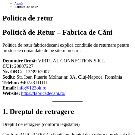
Acasă
Politica de retur
Politica de retur
Politică de Retur – Fabrica de Căni
Politica de retur fabricadecani explică condițiile de returnare pentru
produsele comandate de pe site-ul nostru.
Denumire firmă:
VIRTUAL CONNECTION S.R.L.
CUI:
20807227
Nr. ORC:
J12/399/2007
Sediu:
Str. Ioan Piuariu Molnar nr. 3A, Cluj-Napoca, România
Telefon:
+40723111111
Email:
info@123ok.ro
Website:
https://fabricadecani.ro/
1. Dreptul de retragere
Dreptul de retragere (conform legislației)
Conform OUG 34/2014, clienții au dreptul de a returna produsele în