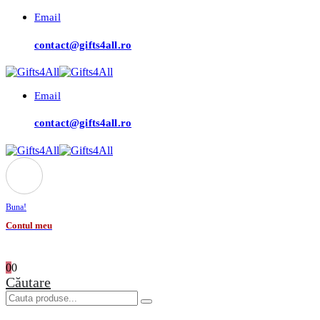
Email
contact@gifts4all.ro
Email
contact@gifts4all.ro
Buna!
Contul meu
0
0
Căutare