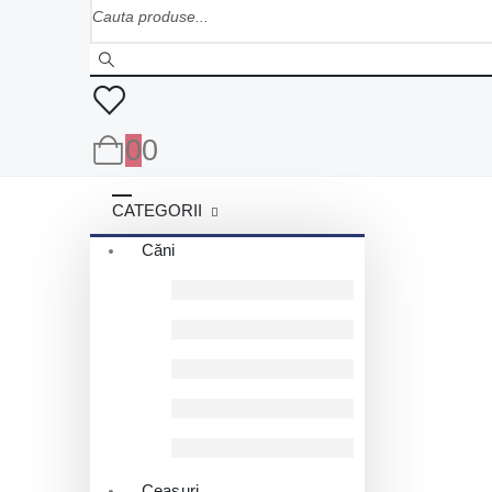
0
0
CATEGORII
Căni
Ceasuri