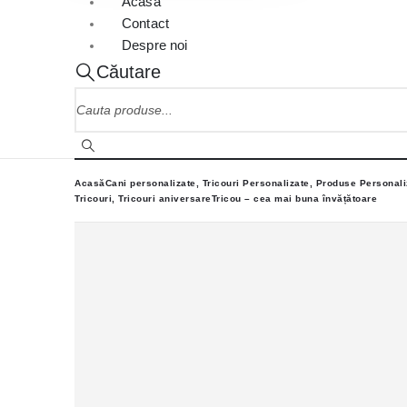
Acasa
Contact
Despre noi
Căutare
Acasă
Cani personalizate, Tricouri Personalizate, Produse Personali
Tricouri
,
Tricouri aniversare
Tricou – cea mai buna învățătoare