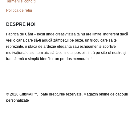
Termeni și condiții
Politica de retur
DESPRE NOI
Fabrica de Căni – locul unde creativitatea ta nu are limite! Indiferent dacă
vrei o cană care să-ți aducă zâmbetul pe buze, un tricou care să te
reprezinte, o placă de ardezie elegantă sau echipamente sportive
motivaționale, suntem aici să facem totul posibil. Intră pe site-ul nostru și
transformă o simplă idee într-un produs memorabil!
© 2026 Gifts4All™. Toate drepturile rezervate. Magazin online de cadouri
personalizate