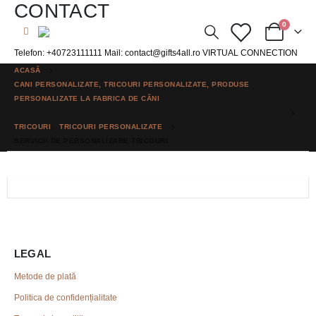
CONTACT
0
Telefon: +40723111111 Mail: contact@gifts4all.ro VIRTUAL CONNECTION
S.R.L.
ACASĂ
CANI PERSONALIZATE, TRICOURI PERSONALIZATE, PRODUSE
PERSONALIZATE LA FABRICA DE CĂNI
TRICOURI
,
TRICOURI PERSONALIZATE
UTILE
SERVICII DE PERSONALIZARE TRICOURI
Cos
Contul meu
Despre noi
Magazin
LEGAL
Metode de plată
Politica de confidențialitate