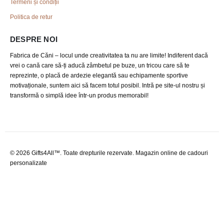
Termeni și condiții
Politica de retur
DESPRE NOI
Fabrica de Căni – locul unde creativitatea ta nu are limite! Indiferent dacă
vrei o cană care să-ți aducă zâmbetul pe buze, un tricou care să te
reprezinte, o placă de ardezie elegantă sau echipamente sportive
motivaționale, suntem aici să facem totul posibil. Intră pe site-ul nostru și
transformă o simplă idee într-un produs memorabil!
© 2026 Gifts4All™. Toate drepturile rezervate. Magazin online de cadouri
personalizate