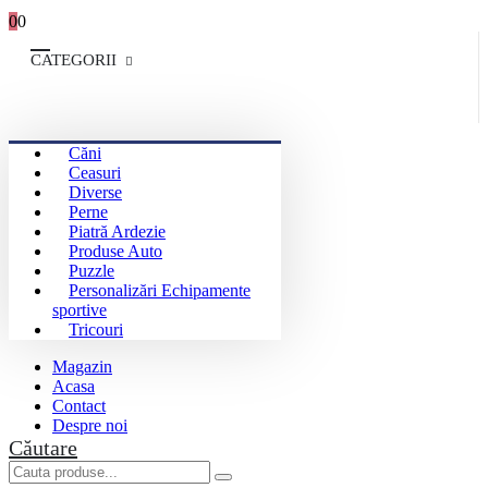
0
0
CATEGORII
Căni
Ceasuri
Diverse
Perne
Piatră Ardezie
Produse Auto
Puzzle
Personalizări Echipamente
sportive
Tricouri
Magazin
Acasa
Contact
Despre noi
Căutare