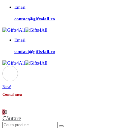
Email
contact@gifts4all.ro
Email
contact@gifts4all.ro
Buna!
Contul meu
0
0
Căutare