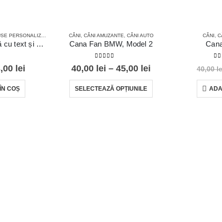
E PERSONALIZATE
CĂNI
,
CĂNI AMUZANTE
,
CĂNI AUTO
CĂNI
,
C
Cană personalizată cu text și o poză
Cana Fan BMW, Model 2
Cana
0
din 5
0
d
3,00
lei
40,00
lei
–
45,00
lei
40,00
le
LEGAL
ÎN COȘ
SELECTEAZĂ OPȚIUNILE
ADA
Metode de plată
Politica de confidențialitate
Termeni și condiții
Politica de retur