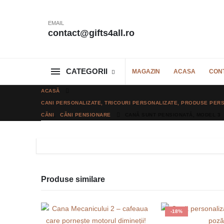
EMAIL
contact@gifts4all.ro
CATEGORII
MAGAZIN
ACASA
CON
ACASĂ
CANI PERSONALIZATE, TRICOURI PERSONALIZATE, PRODUSE PERS
CĂNI
,
CĂNI PENSIONARE
CANĂ SUNT PENSIONATĂ, MODEL 3
Produse similare
-18%