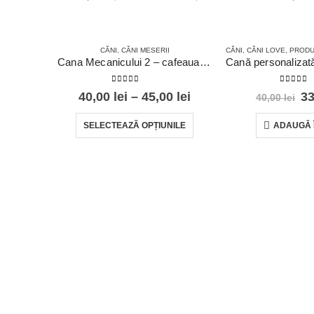
CĂNI
,
CĂNI MESERII
CĂNI
,
CĂNI LOVE
,
PRODUS
Cana Mecanicului 2 – cafeaua care pornește motorul dimineții!
0
din 5
0
din 5
40,00
lei
–
45,00
lei
3
40,00
lei
UTILE
SELECTEAZĂ OPȚIUNILE
ADAUGĂ 
CONTACT
Cos
Telefon: +40723111111 Mail:
Contul meu
contact@gifts4all.ro VIRTUAL CONNECTION
Despre noi
S.R.L.
Magazin